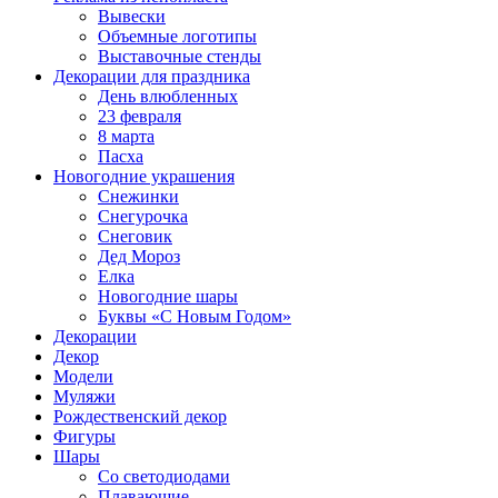
Вывески
Объемные логотипы
Выставочные стенды
Декорации для праздника
День влюбленных
23 февраля
8 марта
Пасха
Новогодние украшения
Снежинки
Снегурочка
Снеговик
Дед Мороз
Елка
Новогодние шары
Буквы «С Новым Годом»
Декорации
Декор
Модели
Муляжи
Рождественский декор
Фигуры
Шары
Со светодиодами
Плавающие