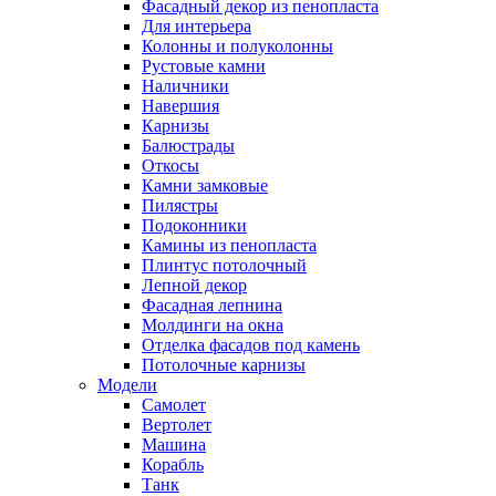
Фасадный декор из пенопласта
Для интерьера
Колонны и полуколонны
Рустовые камни
Наличники
Навершия
Карнизы
Балюстрады
Откосы
Камни замковые
Пилястры
Подоконники
Камины из пенопласта
Плинтус потолочный
Лепной декор
Фасадная лепнина
Молдинги на окна
Отделка фасадов под камень
Потолочные карнизы
Модели
Самолет
Вертолет
Машина
Корабль
Танк