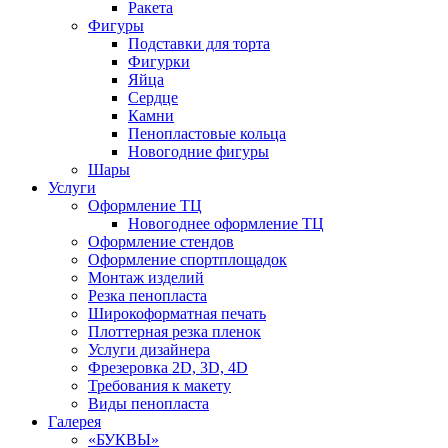
Ракета
Фигуры
Подставки для торта
Фигурки
Яйца
Сердце
Камни
Пенопластовые кольца
Новогодние фигуры
Шары
Услуги
Оформление ТЦ
Новогоднее оформление ТЦ
Оформление стендов
Оформление спортплощадок
Монтаж изделий
Резка пенопласта
Широкоформатная печать
Плоттерная резка пленок
Услуги дизайнера
Фрезеровка 2D, 3D, 4D
Требования к макету
Виды пенопласта
Галерея
«БУКВЫ»