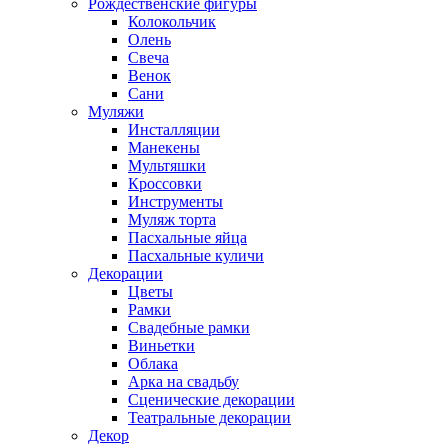
Рождественские фигуры
Колокольчик
Олень
Свеча
Венок
Сани
Муляжи
Инсталляции
Манекены
Мультяшки
Кроссовки
Инструменты
Муляж торта
Пасхальные яйца
Пасхальные куличи
Декорации
Цветы
Рамки
Свадебные рамки
Виньетки
Облака
Арка на свадьбу
Сценические декорации
Театральные декорации
Декор