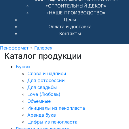
«СТРОИТЕЛЬНЫЙ ДЕКОР»
«НАШЕ ПРОИЗВОДСТВО»
Цены
Оплата и доставка
Контакты
Пеноформат
»
Галерея
Каталог продукции
Буквы
Слова и надписи
Для фотосессии
Для свадьбы
Love (Любовь)
Объемные
Инициалы из пенопласта
Аренда букв
Цифры из пенопласта
Реклама из пенопласта