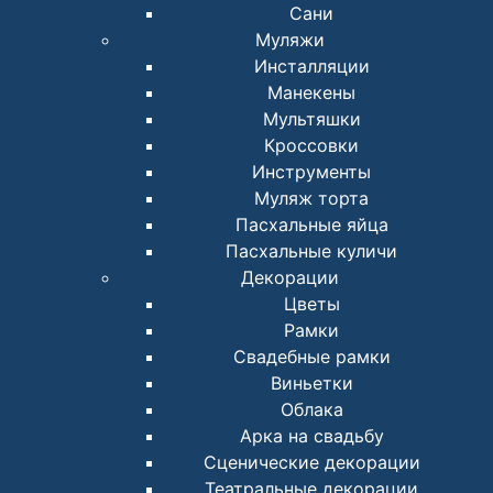
Сани
Муляжи
Инсталляции
Манекены
Мультяшки
Кроссовки
Инструменты
Муляж торта
Пасхальные яйца
Пасхальные куличи
Декорации
Цветы
Рамки
Свадебные рамки
Виньетки
Облака
Арка на свадьбу
Сценические декорации
Театральные декорации