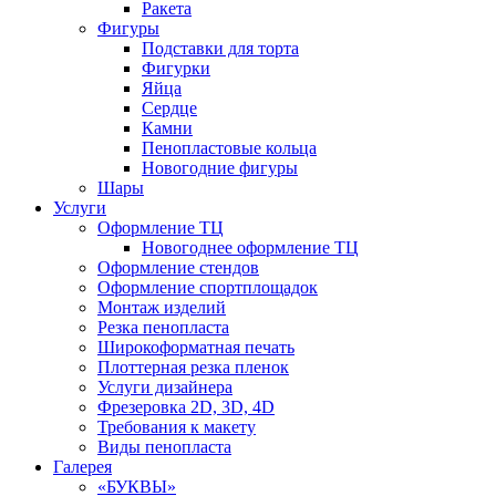
Ракета
Фигуры
Подставки для торта
Фигурки
Яйца
Сердце
Камни
Пенопластовые кольца
Новогодние фигуры
Шары
Услуги
Оформление ТЦ
Новогоднее оформление ТЦ
Оформление стендов
Оформление спортплощадок
Монтаж изделий
Резка пенопласта
Широкоформатная печать
Плоттерная резка пленок
Услуги дизайнера
Фрезеровка 2D, 3D, 4D
Требования к макету
Виды пенопласта
Галерея
«БУКВЫ»