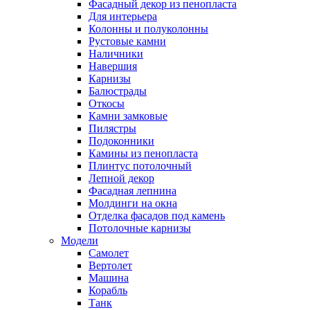
Фасадный декор из пенопласта
Для интерьера
Колонны и полуколонны
Рустовые камни
Наличники
Навершия
Карнизы
Балюстрады
Откосы
Камни замковые
Пилястры
Подоконники
Камины из пенопласта
Плинтус потолочный
Лепной декор
Фасадная лепнина
Молдинги на окна
Отделка фасадов под камень
Потолочные карнизы
Модели
Самолет
Вертолет
Машина
Корабль
Танк