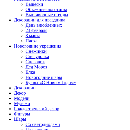
Вывески
Объемные логотипы
Выставочные стенды
Декорации для праздника
День влюбленных
23 февраля
8 марта
Пасха
Новогодние украшения
Снежинки
Снегурочка
Снеговик
Дед Мороз
Елка
Новогодние шары
Буквы «С Новым Годом»
Декорации
Декор
Модели
Муляжи
Рождественский декор
Фигуры
Шары
Со светодиодами
Плавающие