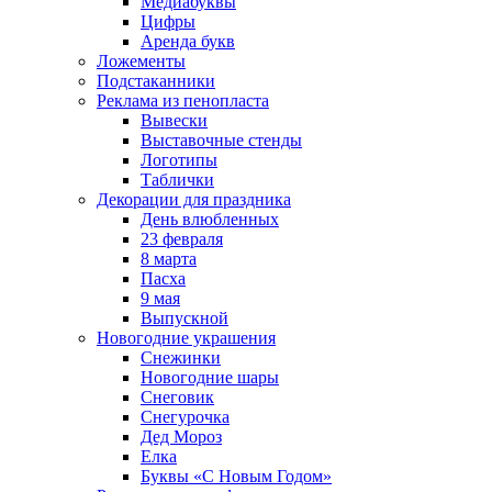
Медиабуквы
Цифры
Аренда букв
Ложементы
Подстаканники
Реклама из пенопласта
Вывески
Выставочные стенды
Логотипы
Таблички
Декорации для праздника
День влюбленных
23 февраля
8 марта
Пасха
9 мая
Выпускной
Новогодние украшения
Снежинки
Новогодние шары
Снеговик
Снегурочка
Дед Мороз
Елка
Буквы «С Новым Годом»