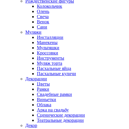
Рождественские фигуры
Колокольчик
Олень
Свеча
Венок
Сани
Муляжи
Инсталляции
Манекены
Мультяшки
Кроссовки
Инструменты
Муляж торта
Пасхальные яйца
Пасхальные куличи
Декорации
Цветы
Рамки
Свадебные рамки
Виньетки
Облака
Арка на свадьбу
Сценические декорации
Театральные декорации
Декор