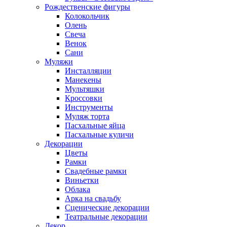
Рождественские фигуры
Колокольчик
Олень
Свеча
Венок
Сани
Муляжи
Инсталляции
Манекены
Мультяшки
Кроссовки
Инструменты
Муляж торта
Пасхальные яйца
Пасхальные куличи
Декорации
Цветы
Рамки
Свадебные рамки
Виньетки
Облака
Арка на свадьбу
Сценические декорации
Театральные декорации
Декор