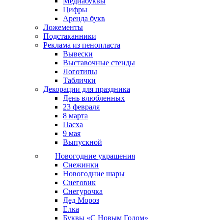
Медиабуквы
Цифры
Аренда букв
Ложементы
Подстаканники
Реклама из пенопласта
Вывески
Выставочные стенды
Логотипы
Таблички
Декорации для праздника
День влюбленных
23 февраля
8 марта
Пасха
9 мая
Выпускной
Новогодние украшения
Снежинки
Новогодние шары
Снеговик
Снегурочка
Дед Мороз
Елка
Буквы «С Новым Годом»