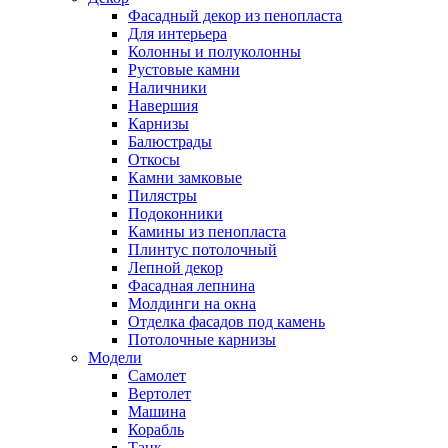
Фасадный декор из пенопласта
Для интерьера
Колонны и полуколонны
Рустовые камни
Наличники
Навершия
Карнизы
Балюстрады
Откосы
Камни замковые
Пилястры
Подоконники
Камины из пенопласта
Плинтус потолочный
Лепной декор
Фасадная лепнина
Молдинги на окна
Отделка фасадов под камень
Потолочные карнизы
Модели
Самолет
Вертолет
Машина
Корабль
Танк