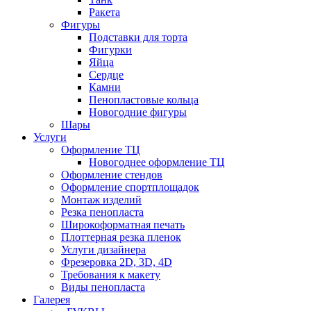
Ракета
Фигуры
Подставки для торта
Фигурки
Яйца
Сердце
Камни
Пенопластовые кольца
Новогодние фигуры
Шары
Услуги
Оформление ТЦ
Новогоднее оформление ТЦ
Оформление стендов
Оформление спортплощадок
Монтаж изделий
Резка пенопласта
Широкоформатная печать
Плоттерная резка пленок
Услуги дизайнера
Фрезеровка 2D, 3D, 4D
Требования к макету
Виды пенопласта
Галерея