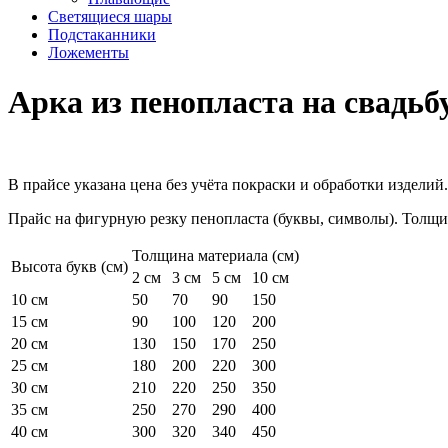
Светящиеся шары
Подстаканники
Ложементы
Арка из пенопласта на свадьб
В прайсе указана цена без учёта покраски и обработки издели
Прайс на фигурную резку пенопласта (буквы, символы). Толщин
Толщина материала (см)
Высота букв (см)
2 см
3 см
5 см
10 см
10 см
50
70
90
150
15 см
90
100
120
200
20 см
130
150
170
250
25 см
180
200
220
300
30 см
210
220
250
350
35 см
250
270
290
400
40 см
300
320
340
450