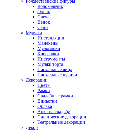
Рождественские фигуры
Колокольчик
Олень
Свеча
Венок
Сани
Муляжи
Инсталляции
Манекены
Мультяшки
Кроссовки
Инструменты
Муляж торта
Пасхальные яйца
Пасхальные куличи
Декорации
Цветы
Рамки
Свадебные рамки
Виньетки
Облака
Арка на свадьбу
Сценические декорации
Театральные декорации
Декор