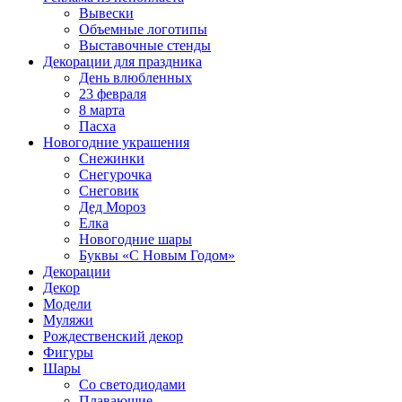
Вывески
Объемные логотипы
Выставочные стенды
Декорации для праздника
День влюбленных
23 февраля
8 марта
Пасха
Новогодние украшения
Снежинки
Снегурочка
Снеговик
Дед Мороз
Елка
Новогодние шары
Буквы «С Новым Годом»
Декорации
Декор
Модели
Муляжи
Рождественский декор
Фигуры
Шары
Со светодиодами
Плавающие