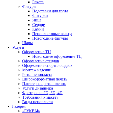
Ракета
Фигуры
Подставки для торта
Фигурки
Яйца
Сердце
Камни
Пенопластовые кольца
Новогодние фигуры
Шары
Услуги
Оформление ТЦ
Новогоднее оформление ТЦ
Оформление стендов
Оформление спортплощадок
Монтаж изделий
Резка пенопласта
Широкоформатная печать
Плоттерная резка пленок
Услуги дизайнера
Фрезеровка 2D, 3D, 4D
Требования к макету
Виды пенопласта
Галерея
«БУКВЫ»