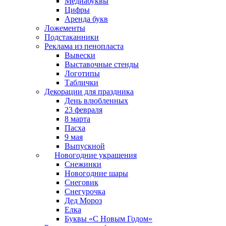
Медиабуквы
Цифры
Аренда букв
Ложементы
Подстаканники
Реклама из пенопласта
Вывески
Выставочные стенды
Логотипы
Таблички
Декорации для праздника
День влюбленных
23 февраля
8 марта
Пасха
9 мая
Выпускной
Новогодние украшения
Снежинки
Новогодние шары
Снеговик
Снегурочка
Дед Мороз
Елка
Буквы «С Новым Годом»