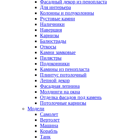
Фасадный декор из пенопласта
Для интерьера
Колонны и полуколонны
Рустовые камни
Наличники
Навершия
Карнизы
Балюстрады
Откосы
Камни замковые
Пилястры
Подоконники
Камины из пенопласта
Плинтус потолочный
Лепной декор
Фасадная лепнина
Молдинги на окна
Отделка фасадов под камень
Потолочные карнизы
Модели
Самолет
Вертолет
Машина
Корабль
Танк